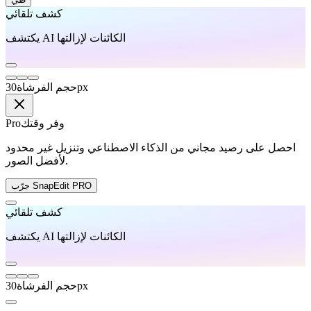
كشف تلقائي
يكتشف AI الكائنات لإزالتها
px
حجم الفرشاة
30
وفر وقتك
Pro
احصل على رصيد مجاني من الذكاء الاصطناعي وتنزيل غير محدود
لأفضل الصور.
جرّب SnapEdit PRO
كشف تلقائي
يكتشف AI الكائنات لإزالتها
px
حجم الفرشاة
30