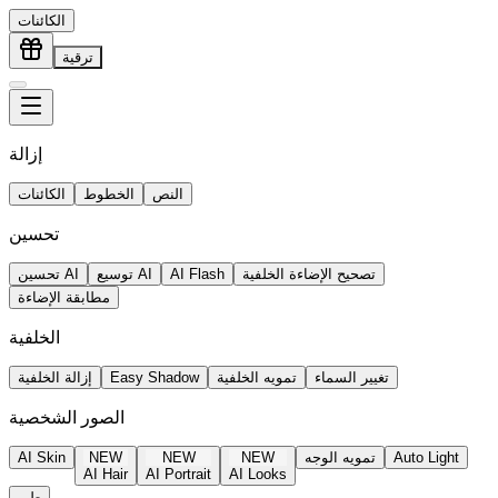
الكائنات
ترقية
إزالة
النص
الخطوط
الكائنات
تحسين
تصحيح الإضاءة الخلفية
AI Flash
توسيع AI
تحسين AI
مطابقة الإضاءة
الخلفية
تغيير السماء
تمويه الخلفية
Easy Shadow
إزالة الخلفية
الصور الشخصية
Auto Light
تمويه الوجه
NEW
NEW
NEW
AI Skin
AI Hair
AI Portrait
AI Looks
طي