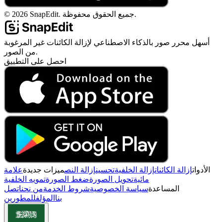
جميع الحقوق محفوظة.
SnapEdit.
2026
©
أسهل محرر صور بالذكاء الاصطناعي لإزالة الكائنات غير المرغوبة
من الصور.
احصل على التطبيق
الأدوات
إزالة الكائنات
إزالة الخلفية
تحسين
إزالة النص
ميزات جديدة
علامة
مائية
تحويل الصورة
ضغط الصورة
تمويه الخلفية
المساعدة
سياسة الخصوصية
شروط الخدمة
من نحن
اتصل
بنا
المؤلف
للمطورين