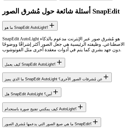
أسئلة شائعة حول مُشرق الصور SnapEdit
ما هو SnapEdit AutoLight؟
SnapEdit AutoLight هو مُشرق صور عبر الإنترنت مدعوم بالذكاء
الاصطناعي. وظيفته الرئيسية هي جعل الصور أكثر إشراقًا ووضوحًا
دون جهد بشري كما يتم في أدوات معقدة أخرى مثل الفوتوشوب.
كيف يعمل SnapEdit AutoLight؟
ما الذي يميز SnapEdit AutoLight عن مُشرقات الصور الأخرى؟
هل SnapEdit AutoLight آمن؟
كيف يمكنني تفتيح صورة باستخدام AutoLight؟
ما هي صيغ الصور التي يدعمها مُشرق الصور SnapEdit؟