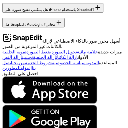
هل يمكنني تفتيح صورة على iPhone باستخدام SnapEdit؟
هل SnapEdit AutoLight مجاني؟
أسهل محرر صور بالذكاء الاصطناعي لإزالة
الكائنات غير المرغوبة من الصور.
ميزات جديدة
علامة مائية
تحويل الصورة
ضغط الصورة
تمويه الخلفية
الأدوات
إزالة الكائنات
إزالة الخلفية
تحسين
إزالة النص
المساعدة
المدونة
سياسة الخصوصية
شروط الخدمة
من نحن
اتصل
بنا
المؤلف
للمطورين
احصل على التطبيق