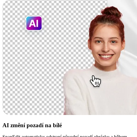
AI změní pozadí na bílé
SnapEdit automaticky odstraní původní pozadí obrázku a během