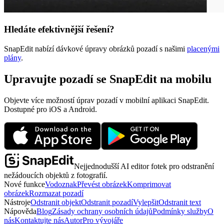
Hledáte efektivnější řešení?
SnapEdit nabízí dávkové úpravy obrázků pozadí s našimi
placenými
plány
.
Upravujte pozadí se SnapEdit na mobilu
Objevte více možností úprav pozadí v mobilní aplikaci SnapEdit.
Dostupné pro iOS a Android.
Nejjednodušší AI editor fotek pro odstranění
nežádoucích objektů z fotografií.
Nové funkce
Vodoznak
Převést obrázek
Komprimovat
obrázek
Rozmazat pozadí
Nástroje
Odstranit objekt
Odstranit pozadí
Vylepšit
Odstranit text
Nápověda
Blog
Zásady ochrany osobních údajů
Podmínky služby
O
nás
Kontaktujte nás
Autor
Pro vývojáře