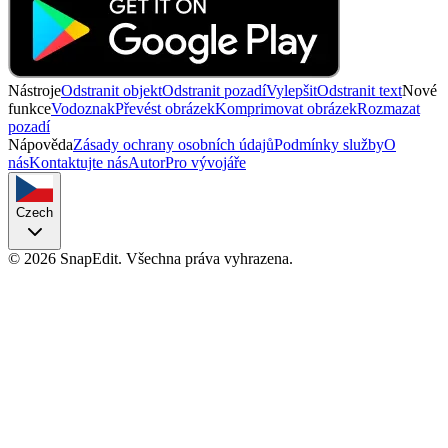
Nástroje
Odstranit objekt
Odstranit pozadí
Vylepšit
Odstranit text
Nové
funkce
Vodoznak
Převést obrázek
Komprimovat obrázek
Rozmazat
pozadí
Nápověda
Zásady ochrany osobních údajů
Podmínky služby
O
nás
Kontaktujte nás
Autor
Pro vývojáře
Czech
©
2026
SnapEdit.
Všechna práva vyhrazena.