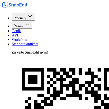
Produkty
Řešení
Ceník
API
Workflow
Stáhnout aplikaci
Získejte SnapEdit nyní!