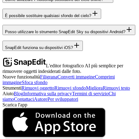
È possibile sostituire qualsiasi sfondo del cielo?
Posso utilizzare lo strumento SnapEdit Sky su dispositivi Android?
SnapEdit funziona su dispositivi iOS?
L'editor fotografico AI più semplice per
rimuovere oggetti indesiderati dalle foto.
Nuove funzionalità
Filigrana
Converti immagine
Comprimi
immagine
Sfoca sfondo
Strumenti
Rimuovi oggetto
Rimuovi sfondo
Migliora
Rimuovi testo
Aiuto
Blog
Informativa sulla privacy
Termini di servizio
Chi
siamo
Contattaci
Autore
Per sviluppatori
Scarica l'app