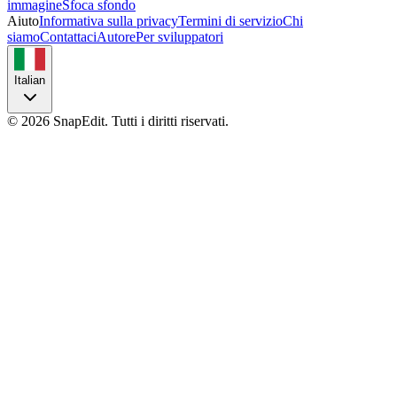
immagine
Sfoca sfondo
Aiuto
Informativa sulla privacy
Termini di servizio
Chi
siamo
Contattaci
Autore
Per sviluppatori
Italian
©
2026
SnapEdit.
Tutti i diritti riservati.