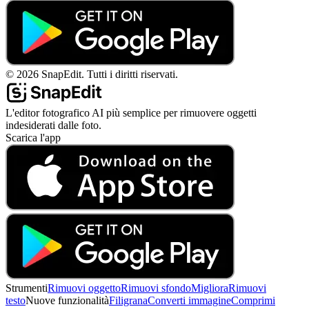
©
2026
SnapEdit.
Tutti i diritti riservati.
L'editor fotografico AI più semplice per rimuovere oggetti
indesiderati dalle foto.
Scarica l'app
Strumenti
Rimuovi oggetto
Rimuovi sfondo
Migliora
Rimuovi
testo
Nuove funzionalità
Filigrana
Converti immagine
Comprimi