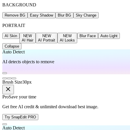
BACKGROUND
Remove BG
Easy Shadow
Blur BG
Sky Change
PORTRAIT
AI Skin
NEW
NEW
NEW
Blur Face
Auto Light
AI Hair
AI Portrait
AI Looks
Collapse
Auto Detect
AI detects objects to remove
Brush Size
30
px
Pro
Save your time
Get free AI credit & unlimited download best image.
Try SnapEdit PRO
Auto Detect