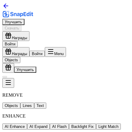
Улучшить
Скачать
Награды
Войти
Награды
Войти
Menu
Objects
Улучшить
REMOVE
Objects
Lines
Text
ENHANCE
AI Enhance
AI Expand
AI Flash
Backlight Fix
Light Match