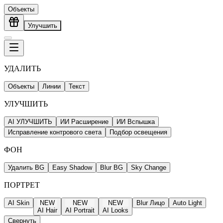
Объекты
Улучшить
УДАЛИТЬ
Объекты
Линии
Текст
УЛУЧШИТЬ
AI УЛУЧШИТЬ
ИИ Расширение
ИИ Вспышка
Исправление контрового света
Подбор освещения
ФОН
Удалить BG
Easy Shadow
Blur BG
Sky Change
ПОРТРЕТ
AI Skin
NEW
NEW
NEW
Blur Лицо
Auto Light
AI Hair
AI Portrait
AI Looks
Свернуть