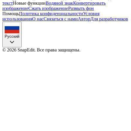
текст
Новые функции
Водяной знак
Конвертировать
изображение
Сжать изображение
Размыть фон
Помощь
Политика конфиденциальности
Условия
использования
О нас
Связаться с нами
Автор
Для разработчиков
Русский
©
2026
SnapEdit.
Все права защищены.