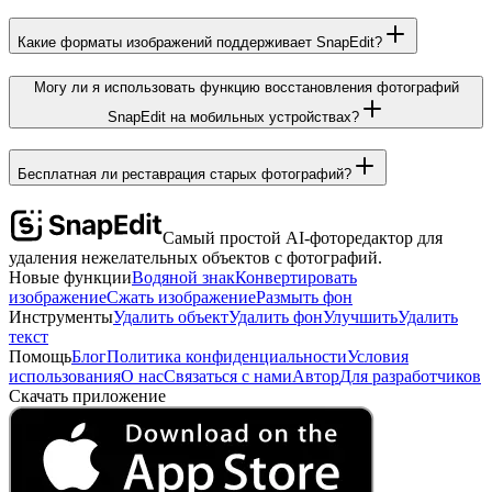
Какие форматы изображений поддерживает SnapEdit?
Могу ли я использовать функцию восстановления фотографий
SnapEdit на мобильных устройствах?
Бесплатная ли реставрация старых фотографий?
Самый простой AI-фоторедактор для
удаления нежелательных объектов с фотографий.
Новые функции
Водяной знак
Конвертировать
изображение
Сжать изображение
Размыть фон
Инструменты
Удалить объект
Удалить фон
Улучшить
Удалить
текст
Помощь
Блог
Политика конфиденциальности
Условия
использования
О нас
Связаться с нами
Автор
Для разработчиков
Скачать приложение