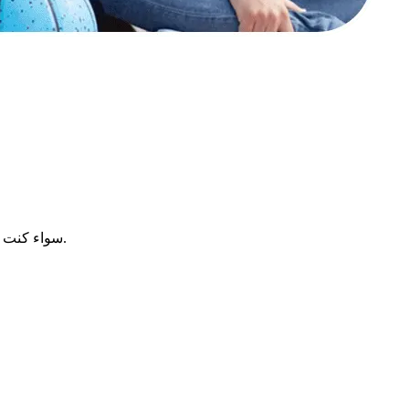
سواء كنت ترغب في حماية خصوصيتك أو الامتثال للوائح نشر الصور على وسائل التواصل الاجتماعي، فإن أداة تمويه الوجه عبر الإنترنت لدينا ستساعدك.