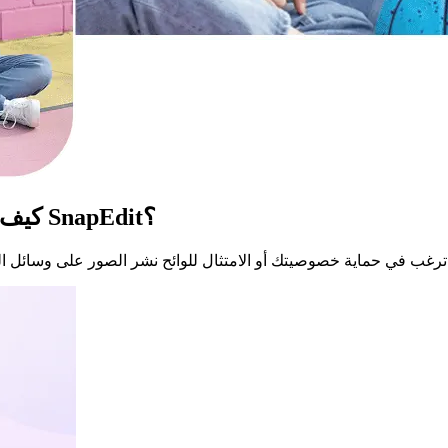
كيف تقوم بتمويه الوجه تلقائيًا في الصور باستخدام SnapEdit؟