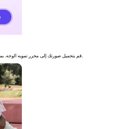
قم بتحميل صورتك إلى محرر تمويه الوجه. بمجرد اكتمال التحميل، سيتم اكتشاف الوجه تلقائيًا وتطبيق التمويه عليه.