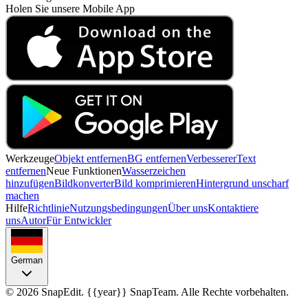
Holen Sie unsere Mobile App
Werkzeuge
Objekt entfernen
BG entfernen
Verbesserer
Text
entfernen
Neue Funktionen
Wasserzeichen
hinzufügen
Bildkonverter
Bild komprimieren
Hintergrund unscharf
machen
Hilfe
Richtlinie
Nutzungsbedingungen
Über uns
Kontaktiere
uns
Autor
Für Entwickler
German
©
2026
SnapEdit.
{{year}} SnapTeam. Alle Rechte vorbehalten.