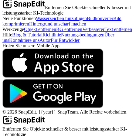
Entfernen Sie Objekte schneller & besser mit
leistungsstarker KI-Technologie
Neue Funktionen
Wasserzeichen hinzufügen
Bildkonverter
Bild
komprimieren
Hintergrund unscharf machen
Werkzeuge
Objekt entfernen
BG entfernen
Verbesserer
Text entfernen
Hilfe
Blog & Tutorial
Richtlinie
Nutzungsbedingungen
Über
uns
Kontaktiere uns
Autor
Für Entwickler
Holen Sie unsere Mobile App
©
2026
SnapEdit.
{{year}} SnapTeam. Alle Rechte vorbehalten.
Entfernen Sie Objekte schneller & besser mit leistungsstarker KI-
Technologie