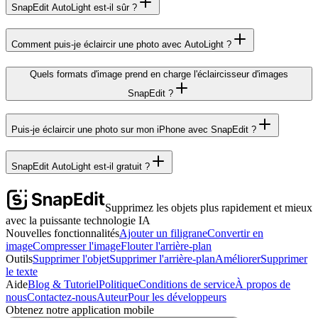
SnapEdit AutoLight est-il sûr ?
Comment puis-je éclaircir une photo avec AutoLight ?
Quels formats d'image prend en charge l'éclaircisseur d'images
SnapEdit ?
Puis-je éclaircir une photo sur mon iPhone avec SnapEdit ?
SnapEdit AutoLight est-il gratuit ?
Supprimez les objets plus rapidement et mieux
avec la puissante technologie IA
Nouvelles fonctionnalités
Ajouter un filigrane
Convertir en
image
Compresser l'image
Flouter l'arrière-plan
Outils
Supprimer l'objet
Supprimer l'arrière-plan
Améliorer
Supprimer
le texte
Aide
Blog & Tutoriel
Politique
Conditions de service
À propos de
nous
Contactez-nous
Auteur
Pour les développeurs
Obtenez notre application mobile