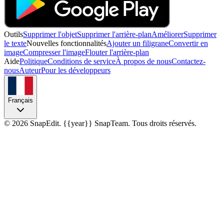
Outils
Supprimer l'objet
Supprimer l'arrière-plan
Améliorer
Supprimer
le texte
Nouvelles fonctionnalités
Ajouter un filigrane
Convertir en
image
Compresser l'image
Flouter l'arrière-plan
Aide
Politique
Conditions de service
À propos de nous
Contactez-
nous
Auteur
Pour les développeurs
Français
©
2026
SnapEdit.
{{year}} SnapTeam. Tous droits réservés.