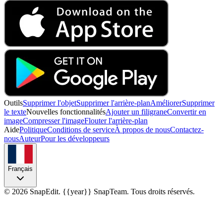
Outils
Supprimer l'objet
Supprimer l'arrière-plan
Améliorer
Supprimer
le texte
Nouvelles fonctionnalités
Ajouter un filigrane
Convertir en
image
Compresser l'image
Flouter l'arrière-plan
Aide
Politique
Conditions de service
À propos de nous
Contactez-
nous
Auteur
Pour les développeurs
Français
©
2026
SnapEdit.
{{year}} SnapTeam. Tous droits réservés.