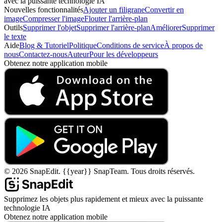
avec la puissante technologie IA
Nouvelles fonctionnalités
Ajouter un filigrane
Convertir en
image
Compresser l'image
Flouter l'arrière-plan
Outils
Supprimer l'objet
Supprimer l'arrière-plan
Améliorer
Supprimer
le texte
Aide
Blog & Tutoriel
Politique
Conditions de service
À propos de
nous
Contactez-nous
Auteur
Pour les développeurs
Obtenez notre application mobile
©
2026
SnapEdit.
{{year}} SnapTeam. Tous droits réservés.
Supprimez les objets plus rapidement et mieux avec la puissante
technologie IA
Obtenez notre application mobile