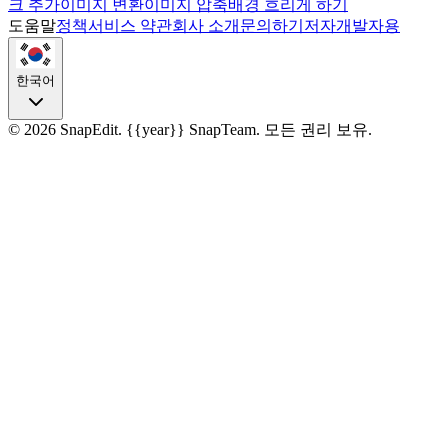
크 추가
이미지 변환
이미지 압축
배경 흐리게 하기
도움말
정책
서비스 약관
회사 소개
문의하기
저자
개발자용
한국어
©
2026
SnapEdit.
{{year}} SnapTeam. 모든 권리 보유.