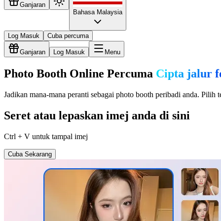
Ganjaran
Bahasa Malaysia
Log Masuk
Cuba percuma
Ganjaran
Log Masuk
Menu
Photo Booth Online Percuma
Cipta jalur
Jadikan mana-mana peranti sebagai photo booth peribadi anda. Pilih 
Seret atau lepaskan imej anda di sini
Ctrl + V untuk tampal imej
Cuba Sekarang