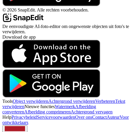
©
2026
SnapEdit.
Alle rechten voorbehouden.
De eenvoudigste AI-foto-editor om ongewenste objecten uit foto's te
verwijderen.
Download de app
Tools
Object verwijderen
Achtergrond verwijderen
Verbeteren
Tekst
verwijderen
Nieuwe functies
Watermerk
Afbeelding
converteren
Afbeelding comprimeren
Achtergrond vervagen
Help
Privacybeleid
Servicevoorwaarden
Over ons
Contact
Auteur
Voor
ontwikkelaars