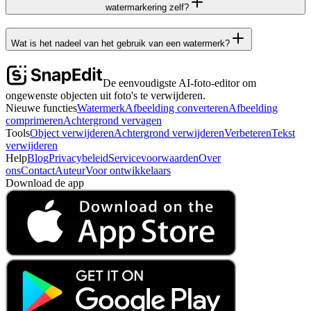
watermarkering zelf?
Wat is het nadeel van het gebruik van een watermerk?
De eenvoudigste AI-foto-editor om
ongewenste objecten uit foto's te verwijderen.
Nieuwe functies
Watermerk
Afbeelding converteren
Afbeelding
comprimeren
Achtergrond vervagen
Tools
Object verwijderen
Achtergrond verwijderen
Verbeteren
Tekst
verwijderen
Help
Blog
Privacybeleid
Servicevoorwaarden
Over
ons
Contact
Auteur
Voor ontwikkelaars
Download de app