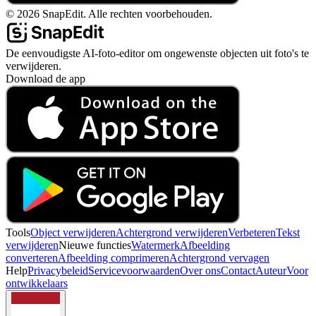
©
2026
SnapEdit.
Alle rechten voorbehouden.
De eenvoudigste AI-foto-editor om ongewenste objecten uit foto's te
verwijderen.
Download de app
Tools
Object verwijderen
Achtergrond verwijderen
Verbeteren
Tekst
verwijderen
Nieuwe functies
Watermerk
Afbeelding
converteren
Afbeelding comprimeren
Achtergrond vervagen
Help
Privacybeleid
Servicevoorwaarden
Over ons
Contact
Auteur
Voor
ontwikkelaars