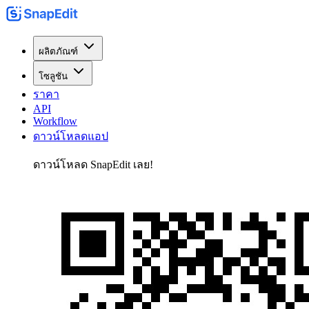
ผลิตภัณฑ์
โซลูชัน
ราคา
API
Workflow
ดาวน์โหลดแอป
ดาวน์โหลด SnapEdit เลย!