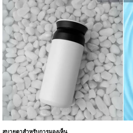
สบายตาสำหรับการมองเห็น