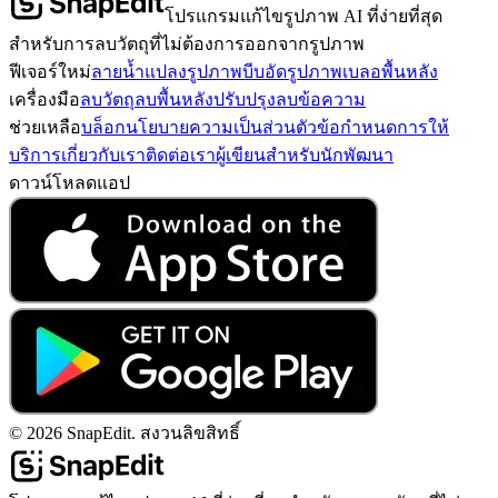
โปรแกรมแก้ไขรูปภาพ AI ที่ง่ายที่สุด
สำหรับการลบวัตถุที่ไม่ต้องการออกจากรูปภาพ
ฟีเจอร์ใหม่
ลายน้ำ
แปลงรูปภาพ
บีบอัดรูปภาพ
เบลอพื้นหลัง
เครื่องมือ
ลบวัตถุ
ลบพื้นหลัง
ปรับปรุง
ลบข้อความ
ช่วยเหลือ
บล็อก
นโยบายความเป็นส่วนตัว
ข้อกำหนดการให้
บริการ
เกี่ยวกับเรา
ติดต่อเรา
ผู้เขียน
สำหรับนักพัฒนา
ดาวน์โหลดแอป
©
2026
SnapEdit.
สงวนลิขสิทธิ์