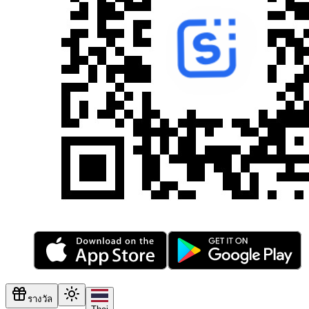
รางวัล