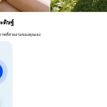
ะดิษฐ์
รูปภาพที่สวยงามของคุณเอง