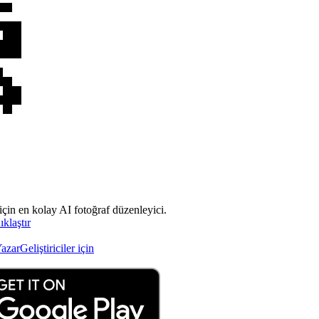
çin en kolay AI fotoğraf düzenleyici.
klaştır
azar
Geliştiriciler için