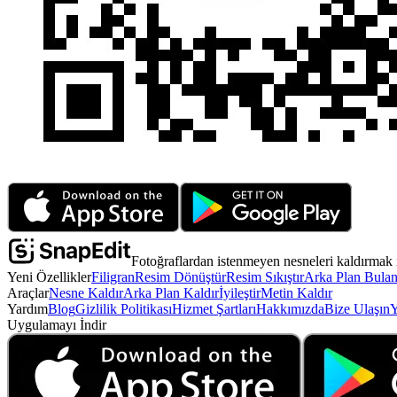
Fotoğraflardan istenmeyen nesneleri kaldırmak i
Yeni Özellikler
Filigran
Resim Dönüştür
Resim Sıkıştır
Arka Plan Bulanı
Araçlar
Nesne Kaldır
Arka Plan Kaldır
İyileştir
Metin Kaldır
Yardım
Blog
Gizlilik Politikası
Hizmet Şartları
Hakkımızda
Bize Ulaşın
Y
Uygulamayı İndir