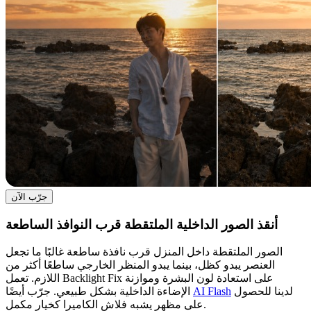
جرّب الآن
أنقذ الصور الداخلية الملتقطة قرب النوافذ الساطعة
الصور الملتقطة داخل المنزل قرب نافذة ساطعة غالبًا ما تجعل
العنصر يبدو كظل، بينما يبدو المنظر الخارجي ساطعًا أكثر من
اللازم. تعمل Backlight Fix على استعادة لون البشرة وموازنة
لدينا للحصول
AI Flash
الإضاءة الداخلية بشكل طبيعي. جرّب أيضًا
على مظهر يشبه فلاش الكاميرا كخيار مكمل.