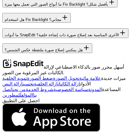
ما أنواع الصور التي تعمل معها ميزة Fix Backlight بأفضل شكل؟
هل استخدام Fix Backlight مجاني؟
ما أدوات SnapEdit الأخرى المناسبة بعد إصلاح صورة ذات إضاءة خلفية؟
هل يمكنني إصلاح صورة ملتقطة عكس الشمس؟
أسهل محرر صور بالذكاء الاصطناعي لإزالة
الكائنات غير المرغوبة من الصور.
ميزات جديدة
علامة مائية
تحويل الصورة
ضغط الصورة
تمويه الخلفية
الأدوات
إزالة الكائنات
إزالة الخلفية
تحسين
إزالة النص
المساعدة
المدونة
سياسة الخصوصية
شروط الخدمة
من نحن
اتصل
بنا
المؤلف
للمطورين
احصل على التطبيق