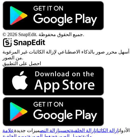
جميع الحقوق محفوظة.
SnapEdit.
2026
©
أسهل محرر صور بالذكاء الاصطناعي لإزالة الكائنات غير المرغوبة
من الصور.
احصل على التطبيق
الأدوات
إزالة الكائنات
إزالة الخلفية
تحسين
إزالة النص
ميزات جديدة
علامة
مائية
تحويل الصورة
ضغط الصورة
تمويه الخلفية