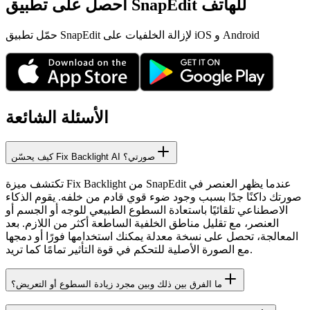
احصل على تطبيق SnapEdit للهاتف
حمّل تطبيق SnapEdit لإزالة الخلفيات على iOS و Android
الأسئلة الشائعة
كيف يحسّن Fix Backlight AI صورتي؟
تكتشف ميزة Fix Backlight من SnapEdit عندما يظهر العنصر في
صورتك داكنًا جدًا بسبب وجود ضوء قوي قادم من خلفه. يقوم الذكاء
الاصطناعي تلقائيًا باستعادة السطوع الطبيعي للوجه أو الجسم أو
العنصر، مع تقليل مناطق الخلفية الساطعة أكثر من اللازم. بعد
المعالجة، تحصل على نسخة معدلة يمكنك استخدامها فورًا أو دمجها
مع الصورة الأصلية للتحكم في قوة التأثير تمامًا كما تريد.
ما الفرق بين ذلك وبين مجرد زيادة السطوع أو التعريض؟