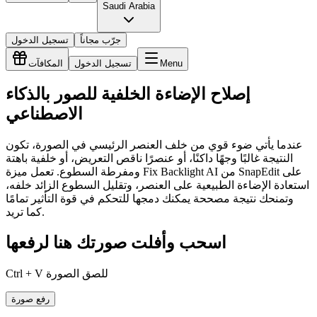
Saudi Arabia
جرّب مجاناً
تسجيل الدخول
Menu
تسجيل الدخول
المكافآت
إصلاح الإضاءة الخلفية للصور بالذكاء
الاصطناعي
عندما يأتي ضوء قوي من خلف العنصر الرئيسي في الصورة، تكون
النتيجة غالبًا وجهًا داكنًا، أو عنصرًا ناقص التعريض، أو خلفية باهتة
ومفرطة السطوع. تعمل ميزة Fix Backlight AI من SnapEdit على
استعادة الإضاءة الطبيعية على العنصر، وتقليل السطوع الزائد خلفه،
وتمنحك نتيجة مصححة يمكنك دمجها للتحكم في قوة التأثير تمامًا
كما تريد.
اسحب وأفلت صورتك هنا لرفعها
Ctrl + V للصق الصورة
رفع صورة