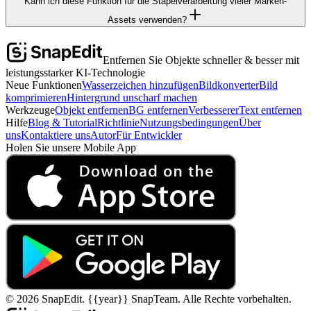
Kann ich diese Funktion für die Stapelverarbeitung vieler Marken-
Assets verwenden?
Entfernen Sie Objekte schneller & besser mit
leistungsstarker KI-Technologie
Neue Funktionen
Wasserzeichen hinzufügen
Bildkonverter
Bild
komprimieren
Hintergrund unscharf machen
Werkzeuge
Objekt entfernen
BG entfernen
Verbesserer
Text entfernen
Hilfe
Blog & Tutorial
Richtlinie
Nutzungsbedingungen
Über
uns
Kontaktiere uns
Autor
Für Entwickler
Holen Sie unsere Mobile App
©
2026
SnapEdit.
{{year}} SnapTeam. Alle Rechte vorbehalten.