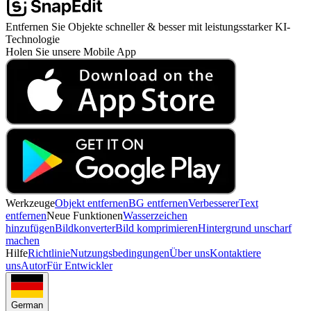
Entfernen Sie Objekte schneller & besser mit leistungsstarker KI-
Technologie
Holen Sie unsere Mobile App
Werkzeuge
Objekt entfernen
BG entfernen
Verbesserer
Text
entfernen
Neue Funktionen
Wasserzeichen
hinzufügen
Bildkonverter
Bild komprimieren
Hintergrund unscharf
machen
Hilfe
Richtlinie
Nutzungsbedingungen
Über uns
Kontaktiere
uns
Autor
Für Entwickler
German