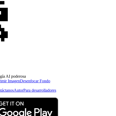
ogía AI poderosa
imir Imagen
Desenfocar Fondo
táctanos
Autor
Para desarrolladores