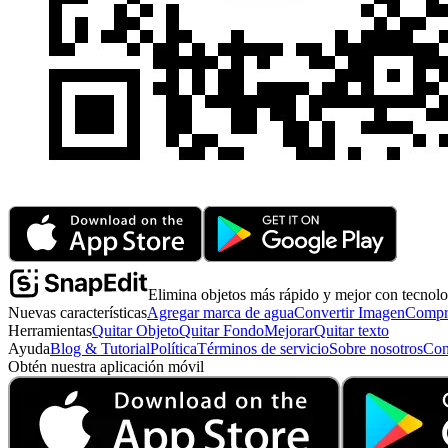
Elimina objetos más rápido y mejor con tecnol
Nuevas características
Agregar marca de agua
Convertir Imagen
Compr
Herramientas
Quitar Objeto
Quitar Fondo
Mejorar
Quitar texto
Ayuda
Blog & Tutorial
Política
Términos de servicio
Sobre nosotros
Con
Obtén nuestra aplicación móvil