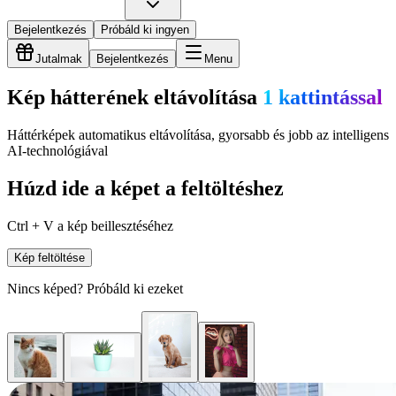
Bejelentkezés
Próbáld ki ingyen
Jutalmak
Bejelentkezés
Menu
Kép hátterének eltávolítása
1 kattintással
Háttérképek automatikus eltávolítása, gyorsabb és jobb az intelligens
AI-technológiával
Húzd ide a képet a feltöltéshez
Ctrl + V a kép beillesztéséhez
Kép feltöltése
Nincs képed? Próbáld ki ezeket