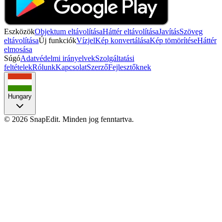
Eszközök
Objektum eltávolítása
Háttér eltávolítása
Javítás
Szöveg
eltávolítása
Új funkciók
Vízjel
Kép konvertálása
Kép tömörítése
Háttér
elmosása
Súgó
Adatvédelmi irányelvek
Szolgáltatási
feltételek
Rólunk
Kapcsolat
Szerző
Fejlesztőknek
Hungary
©
2026
SnapEdit.
Minden jog fenntartva.