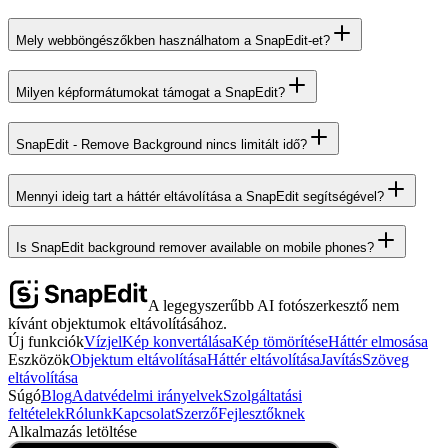
Mely webböngészőkben használhatom a SnapEdit-et?
Milyen képformátumokat támogat a SnapEdit?
SnapEdit - Remove Background nincs limitált idő?
Mennyi ideig tart a háttér eltávolítása a SnapEdit segítségével?
Is SnapEdit background remover available on mobile phones?
A legegyszerűbb AI fotószerkesztő nem
kívánt objektumok eltávolításához.
Új funkciók
Vízjel
Kép konvertálása
Kép tömörítése
Háttér elmosása
Eszközök
Objektum eltávolítása
Háttér eltávolítása
Javítás
Szöveg
eltávolítása
Súgó
Blog
Adatvédelmi irányelvek
Szolgáltatási
feltételek
Rólunk
Kapcsolat
Szerző
Fejlesztőknek
Alkalmazás letöltése