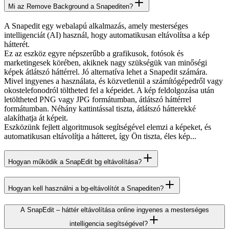
Mi az Remove Background a Snapediten?
A Snapedit egy webalapú alkalmazás, amely mesterséges
intelligenciát (AI) használ, hogy automatikusan eltávolítsa a kép
hátterét.
Ez az eszköz egyre népszerűbb a grafikusok, fotósok és
marketingesek körében, akiknek nagy szükségük van minőségi
képek átlátszó háttérrel. Jó alternatíva lehet a Snapedit számára.
Mivel ingyenes a használata, és közvetlenül a számítógépedről vagy
okostelefonodról töltheted fel a képeidet. A kép feldolgozása után
letöltheted PNG vagy JPG formátumban, átlátszó háttérrel
formátumban. Néhány kattintással tiszta, átlátszó hátterekké
alakíthatja át képeit.
Eszközünk fejlett algoritmusok segítségével elemzi a képeket, és
automatikusan eltávolítja a hátteret, így Ön tiszta, éles kép...
Hogyan működik a SnapEdit bg eltávolítása?
Hogyan kell használni a bg-eltávolítót a Snapediten?
A SnapEdit – háttér eltávolítása online ingyenes a mesterséges
intelligencia segítségével?