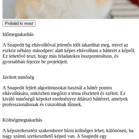
Próbáld ki most
Időmegtakarítás
A Snapedit bg eltávolítóval jelentős időt takaríthat meg, mivel az
eszköz néhány másodperc alatt képes eltávolítani a hátteret a képről.
Ez lehetővé teszi, hogy más feladatokra összpontosítson, és
gyorsabban fejezze be projektjeit.
Javított minőség
A Snapedit fejlett algoritmusokat használ a háttér pontos
eltávolítására, miközben megőrzi a téma részleteit és széleit. Ez
kiváló minőségű képeket eredményez átlátszó háttérrel, amelyek
professzionálisnak és csiszoltnak tűnnek.
Költségmegtakarítás
A képszerkesztést szakemberre bízni költséges lehet, különösen, ha
nagy számú szerkeszthető képed van. A Snapedit egy