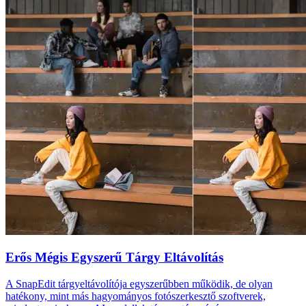
Erős Mégis Egyszerű Tárgy Eltávolítás
A SnapEdit tárgyeltávolítója egyszerűbben működik, de olyan
hatékony, mint más hagyományos fotószerkesztő szoftverek,