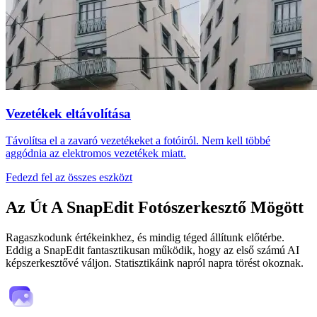
Vezetékek eltávolítása
Távolítsa el a zavaró vezetékeket a fotóiról. Nem kell többé
aggódnia az elektromos vezetékek miatt.
Fedezd fel az összes eszközt
Az Út
A SnapEdit Fotószerkesztő Mögött
Ragaszkodunk értékeinkhez, és mindig téged állítunk előtérbe.
Eddig a SnapEdit fantasztikusan működik, hogy az első számú AI
képszerkesztővé váljon. Statisztikáink napról napra törést okoznak.