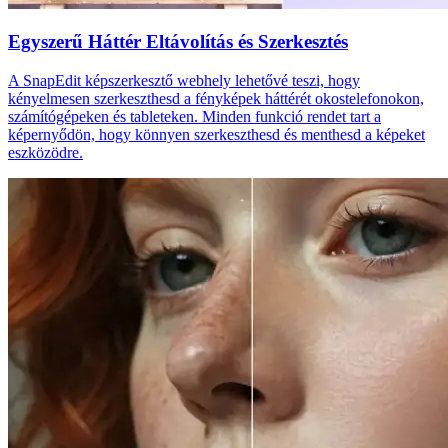
Egyszerű Háttér Eltávolítás és Szerkesztés
A SnapEdit képszerkesztő webhely lehetővé teszi, hogy
kényelmesen szerkeszthesd a fényképek háttérét okostelefonokon,
számítógépeken és tableteken. Minden funkció rendet tart a
képernyődön, hogy könnyen szerkeszthesd és menthesd a képeket
eszközödre.