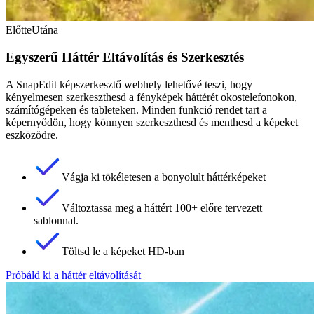
Előtte
Utána
Egyszerű Háttér Eltávolítás és Szerkesztés
A SnapEdit képszerkesztő webhely lehetővé teszi, hogy
kényelmesen szerkeszthesd a fényképek háttérét okostelefonokon,
számítógépeken és tableteken. Minden funkció rendet tart a
képernyődön, hogy könnyen szerkeszthesd és menthesd a képeket
eszközödre.
Vágja ki tökéletesen a bonyolult háttérképeket
Változtassa meg a háttért 100+ előre tervezett
sablonnal.
Töltsd le a képeket HD-ban
Próbáld ki a háttér eltávolítását