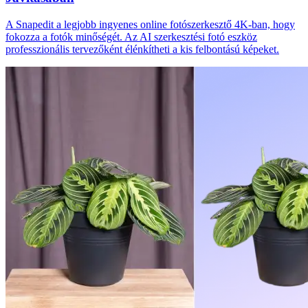
A Snapedit a legjobb ingyenes online fotószerkesztő 4K-ban, hogy
fokozza a fotók minőségét. Az AI szerkesztési fotó eszköz
professzionális tervezőként élénkítheti a kis felbontású képeket.