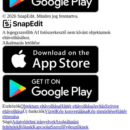
©
2026
SnapEdit.
Minden jog fenntartva.
A legegyszerűbb AI fotószerkesztő nem kívánt objektumok
eltávolításához.
Alkalmazás letöltése
Eszközök
Objektum eltávolítása
Háttér eltávolítása
Javítás
Szöveg
eltávolítása
Új funkciók
Vízjel
Kép konvertálása
Kép tömörítése
Háttér
elmosása
Súgó
Adatvédelmi irányelvek
Szolgáltatási
feltételek
Rólunk
Kapcsolat
Szerző
Fejlesztőknek