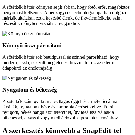
A sötétkék háttér könnyen segít abban, hogy fotói erős, magabiztos
benyomást keltsenek. A pénzügyi és technológiai iparban dolgozó
márkák általában ezt a kevésbé élénk, de figyelemfelkeltő színt
részesítik előnyben vizuális anyagaikhoz
Könnyű összepárosítani
A sötétkék háttér sok betűtípussal és színnel párosítható, hogy
modern, tiszta, csiszolt megjelenést hozzon létre - az éttermi
étlapokról az önéletrajzáig
Nyugalom és békesség
A sötétkék színt gyakran a csillagos éggel és a mély óceánnal
társítják, nyugalom, béke és harmónia érzését keltve. Fotóin
nyugodt, békés hangulatot teremthet, így ideálissá válnak a
pihenéssel, alvással vagy meditációval kapcsolatos témákhoz.
A szerkesztés könnyebb a SnapEdit-tel