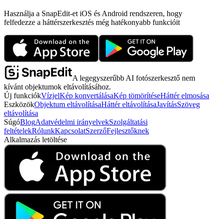
Használja a SnapEdit-et iOS és Android rendszeren, hogy
felfedezze a háttérszerkesztés még hatékonyabb funkcióit
A legegyszerűbb AI fotószerkesztő nem
kívánt objektumok eltávolításához.
Új funkciók
Vízjel
Kép konvertálása
Kép tömörítése
Háttér elmosása
Eszközök
Objektum eltávolítása
Háttér eltávolítása
Javítás
Szöveg
eltávolítása
Súgó
Blog
Adatvédelmi irányelvek
Szolgáltatási
feltételek
Rólunk
Kapcsolat
Szerző
Fejlesztőknek
Alkalmazás letöltése