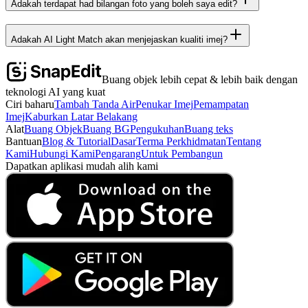
Adakah terdapat had bilangan foto yang boleh saya edit?
Adakah AI Light Match akan menjejaskan kualiti imej?
Buang objek lebih cepat & lebih baik dengan
teknologi AI yang kuat
Ciri baharu
Tambah Tanda Air
Penukar Imej
Pemampatan
Imej
Kaburkan Latar Belakang
Alat
Buang Objek
Buang BG
Pengukuhan
Buang teks
Bantuan
Blog & Tutorial
Dasar
Terma Perkhidmatan
Tentang
Kami
Hubungi Kami
Pengarang
Untuk Pembangun
Dapatkan aplikasi mudah alih kami