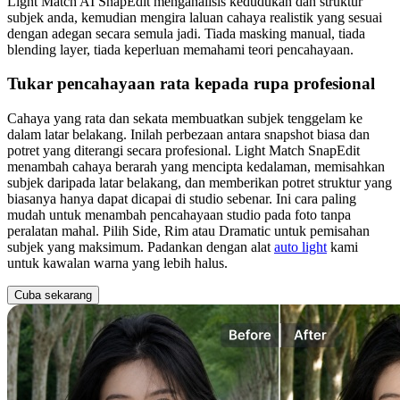
Light Match AI SnapEdit menganalisis kedudukan dan struktur
subjek anda, kemudian mengira laluan cahaya realistik yang sesuai
dengan adegan secara semula jadi. Tiada masking manual, tiada
blending layer, tiada keperluan memahami teori pencahayaan.
Tukar pencahayaan rata kepada rupa profesional
Cahaya yang rata dan sekata membuatkan subjek tenggelam ke
dalam latar belakang. Inilah perbezaan antara snapshot biasa dan
potret yang diterangi secara profesional. Light Match SnapEdit
menambah cahaya berarah yang mencipta kedalaman, memisahkan
subjek daripada latar belakang, dan memberikan potret struktur yang
biasanya hanya dapat dicapai di studio sebenar. Ini cara paling
mudah untuk menambah pencahayaan studio pada foto tanpa
peralatan mahal. Pilih Side, Rim atau Dramatic untuk pemisahan
subjek yang maksimum. Padankan dengan alat
auto light
kami
untuk kawalan warna yang lebih halus.
Cuba sekarang