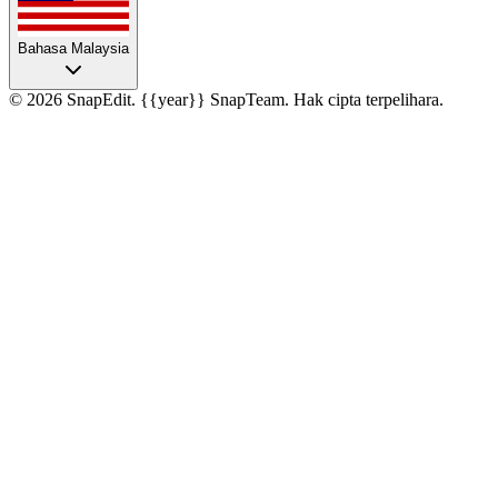
Bahasa Malaysia
©
2026
SnapEdit.
{{year}} SnapTeam. Hak cipta terpelihara.