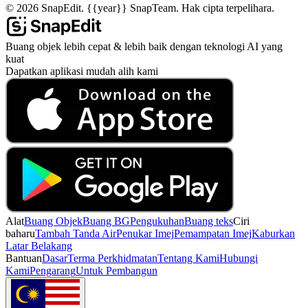
©
2026
SnapEdit.
{{year}} SnapTeam. Hak cipta terpelihara.
Buang objek lebih cepat & lebih baik dengan teknologi AI yang
kuat
Dapatkan aplikasi mudah alih kami
Alat
Buang Objek
Buang BG
Pengukuhan
Buang teks
Ciri
baharu
Tambah Tanda Air
Penukar Imej
Pemampatan Imej
Kaburkan
Latar Belakang
Bantuan
Dasar
Terma Perkhidmatan
Tentang Kami
Hubungi
Kami
Pengarang
Untuk Pembangun