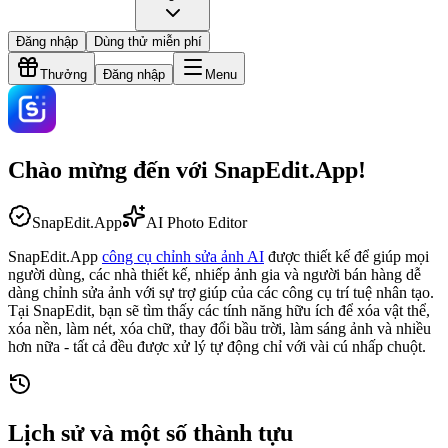
Đăng nhập
Dùng thử miễn phí
Thưởng
Đăng nhập
Menu
Chào mừng đến với SnapEdit.App!
SnapEdit.App
AI Photo Editor
SnapEdit.App
công cụ chỉnh sửa ảnh AI
được thiết kế để giúp mọi
người dùng, các nhà thiết kế, nhiếp ảnh gia và người bán hàng dễ
dàng chỉnh sửa ảnh với sự trợ giúp của các công cụ trí tuệ nhân tạo.
Tại SnapEdit, bạn sẽ tìm thấy các tính năng hữu ích để xóa vật thể,
xóa nền, làm nét, xóa chữ, thay đổi bầu trời, làm sáng ảnh và nhiều
hơn nữa - tất cả đều được xử lý tự động chỉ với vài cú nhấp chuột.
Lịch sử và một số thành tựu