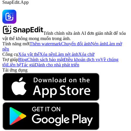
SnapEdit.App
Trình chỉnh sửa ảnh AI đơn giản nhất để xóa
vật thể không mong muốn trong ảnh.
Tính năng mới
Thêm watermark
Chuyển đổi ảnh
Nén ảnh
Làm mờ
nền
Công cụ
Xóa vật thể
Xóa nền
Làm nét ảnh
Xóa chữ
Trợ giúp
Blog
Chính sách bảo mật
Điều khoản dịch vụ
Về chúng
tôi
Liên hệ
Tác giả
Dành cho nhà phát triển
Tải ứng dụng