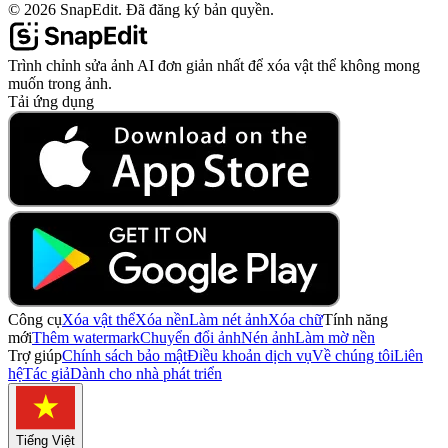
©
2026
SnapEdit.
Đã đăng ký bản quyền.
Trình chỉnh sửa ảnh AI đơn giản nhất để xóa vật thể không mong
muốn trong ảnh.
Tải ứng dụng
Công cụ
Xóa vật thể
Xóa nền
Làm nét ảnh
Xóa chữ
Tính năng
mới
Thêm watermark
Chuyển đổi ảnh
Nén ảnh
Làm mờ nền
Trợ giúp
Chính sách bảo mật
Điều khoản dịch vụ
Về chúng tôi
Liên
hệ
Tác giả
Dành cho nhà phát triển
Tiếng Việt