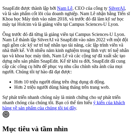
SnapEdit được thành lập bởi
Nam Lê
, CEO của công ty
SilverAI
,
và là sản phẩm cốt lõi của doanh nghiệp. Nam Lê nhận bằng Tiến sĩ
Khoa học Máy tính vào năm 2018, và trước đó đã làm kỹ sư học
máy tại Holcim và là giảng viên tại Campus Sciences-U Lyon.
Ông trước đó đã từng là giảng viên tại Campus Sciences-U Lyon.
Nam Lê thành lập SilverAI và SnapEdit vào năm 2022 với một đội
ngũ gồm các kỹ sư trí tuệ nhân tạo tài năng, các lập trình viên và
nhà thiết kế. Với nhiều năm kinh nghiệm trong lĩnh vực trí tuệ nhân
tạo và khoa học máy tính, Nam Lê và các cộng sự đã xuất sắc tạo
dựng nên sản phẩm SnapEdit. Kể từ khi ra đời, SnapEdit đã cung
cấp các công cụ hữu để phục vụ nhu cầu chỉnh sửa ảnh của mọi
người. Chúng tôi tự hào đã đạt được:
Hơn 10 triệu người dùng trên ứng dụng di động.
Hơn 2 triệu người dùng hàng tháng trên trang web.
Sự phát triển nhanh chóng này là minh chứng cho sự phát triển
nhanh chóng của chúng tôi. Bạn có thể tìm hiểu
ý kiến của khách
hàng về sản phẩm của chúng tôi tại đây
.
Mục tiêu và tầm nhìn