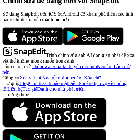
Chỉnh sửa dễ dàng hơn với SnapEdit
Sử dụng SnapEdit trên iOS & Android để khám phá thêm các tính
năng chỉnh sửa nền mạnh mẽ hơn
Trình chỉnh sửa ảnh AI đơn giản nhất để xóa
vật thể không mong muốn trong ảnh.
Tính năng mới
Thêm watermark
Chuyển đổi ảnh
Nén ảnh
Làm mờ
nền
Công cụ
Xóa vật thể
Xóa nền
Làm nét ảnh
Xóa chữ
Trợ giúp
Blog
Chính sách bảo mật
Điều khoản dịch vụ
Về chúng
tôi
Liên hệ
Tác giả
Dành cho nhà phát triển
Tải ứng dụng