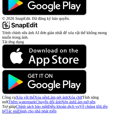
©
2026
SnapEdit.
Đã đăng ký bản quyền.
Trình chỉnh sửa ảnh AI đơn giản nhất để xóa vật thể không mong
muốn trong ảnh.
Tải ứng dụng
Công cụ
Xóa vật thể
Xóa nền
Làm nét ảnh
Xóa chữ
Tính năng
mới
Thêm watermark
Chuyển đổi ảnh
Nén ảnh
Làm mờ nền
Trợ giúp
Chính sách bảo mật
Điều khoản dịch vụ
Về chúng tôi
Liên
hệ
Tác giả
Dành cho nhà phát triển