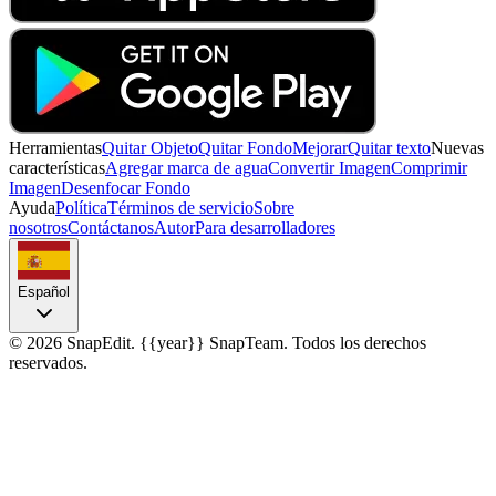
Herramientas
Quitar Objeto
Quitar Fondo
Mejorar
Quitar texto
Nuevas
características
Agregar marca de agua
Convertir Imagen
Comprimir
Imagen
Desenfocar Fondo
Ayuda
Política
Términos de servicio
Sobre
nosotros
Contáctanos
Autor
Para desarrolladores
Español
©
2026
SnapEdit.
{{year}} SnapTeam. Todos los derechos
reservados.