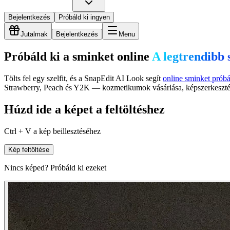
Bejelentkezés
Próbáld ki ingyen
Jutalmak
Bejelentkezés
Menu
Próbáld ki a sminket online
A legtrendibb 
Tölts fel egy szelfit, és a SnapEdit AI Look segít
online sminket próbá
Strawberry, Peach és Y2K — kozmetikumok vásárlása, képszerkesztési 
Húzd ide a képet a feltöltéshez
Ctrl + V a kép beillesztéséhez
Kép feltöltése
Nincs képed? Próbáld ki ezeket