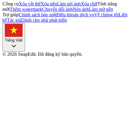
Công cụ
Xóa vật thể
Xóa nền
Làm nét ảnh
Xóa chữ
Tính năng
mới
Thêm watermark
Chuyển đổi ảnh
Nén ảnh
Làm mờ nền
Trợ giúp
Chính sách bảo mật
Điều khoản dịch vụ
Về chúng tôi
Liên
hệ
Tác giả
Dành cho nhà phát triển
Tiếng Việt
©
2026
SnapEdit.
Đã đăng ký bản quyền.