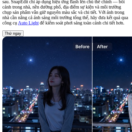
sau. SnapEdit chỉ áp dụng hiệu ứng flash lên chủ thể chính — bối
cảnh trong nhà, nền đường phố, địa điểm sự kiện và môi trường
chụp sản phẩm vẫn giữ nguyên màu sắc và chi tiết. Với ảnh trong
nhà cần nâng cả ánh sáng môi trường tổng thể, hãy đưa kết quả qua
công cụ
Auto Light
để kiểm soát phơi sáng toàn cảnh chi tiết hơn.
Thử ngay