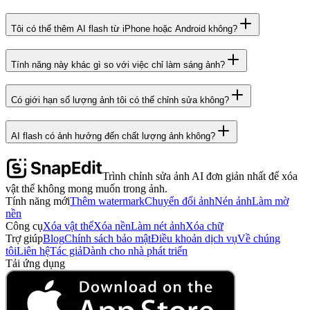
Tôi có thể thêm AI flash từ iPhone hoặc Android không?
Tính năng này khác gì so với việc chỉ làm sáng ảnh?
Có giới hạn số lượng ảnh tôi có thể chỉnh sửa không?
AI flash có ảnh hưởng đến chất lượng ảnh không?
Trình chỉnh sửa ảnh AI đơn giản nhất để xóa
vật thể không mong muốn trong ảnh.
Tính năng mới
Thêm watermark
Chuyển đổi ảnh
Nén ảnh
Làm mờ
nền
Công cụ
Xóa vật thể
Xóa nền
Làm nét ảnh
Xóa chữ
Trợ giúp
Blog
Chính sách bảo mật
Điều khoản dịch vụ
Về chúng
tôi
Liên hệ
Tác giả
Dành cho nhà phát triển
Tải ứng dụng