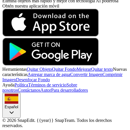
Elimina objetos más rápido y mejor con tecnología AI poderosa
Obtén nuestra aplicación móvil
Herramientas
Quitar Objeto
Quitar Fondo
Mejorar
Quitar texto
Nuevas
características
Agregar marca de agua
Convertir Imagen
Comprimir
Imagen
Desenfocar Fondo
Ayuda
Política
Términos de servicio
Sobre
nosotros
Contáctanos
Autor
Para desarrolladores
Español
©
2026
SnapEdit.
{{year}} SnapTeam. Todos los derechos
reservados.