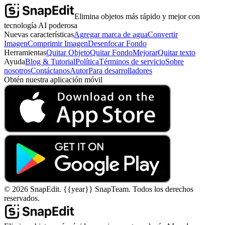
Elimina objetos más rápido y mejor con
tecnología AI poderosa
Nuevas características
Agregar marca de agua
Convertir
Imagen
Comprimir Imagen
Desenfocar Fondo
Herramientas
Quitar Objeto
Quitar Fondo
Mejorar
Quitar texto
Ayuda
Blog & Tutorial
Política
Términos de servicio
Sobre
nosotros
Contáctanos
Autor
Para desarrolladores
Obtén nuestra aplicación móvil
©
2026
SnapEdit.
{{year}} SnapTeam. Todos los derechos
reservados.